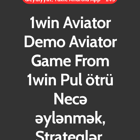
1win Aviator
Demo Aviator
Home
Game From
Work
1win Pul ötrü
Contact
Necə
əylənmək,
Strateqlər,