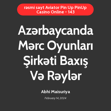
Home
rəsmi sayt Aviator Pin Up PinUp
Casino Online - 143
Work
Azərbaycanda
Contact
Mərc Oyunları
Şirkəti Baxış
Və Rəylər
Abhi Maisuriya
February 14, 2024