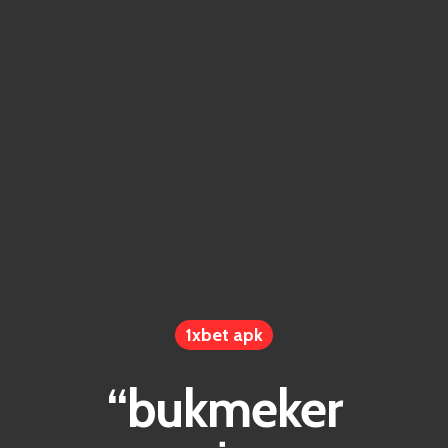
Home
1xbet apk
“bukmeker
Work