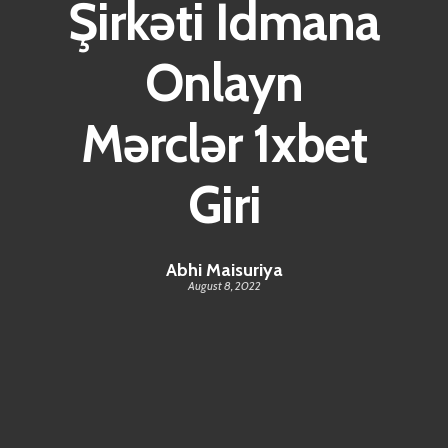
Şirkəti İdmana
Contact
Onlayn
Mərclər 1xbet
Giri
Abhi Maisuriya
August 8, 2022